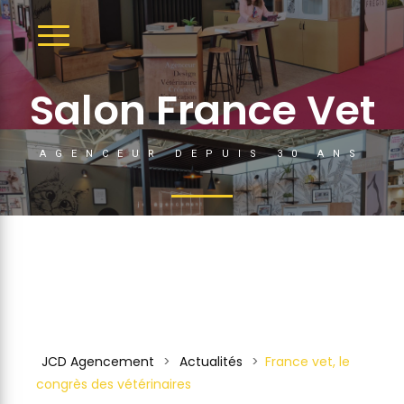
DÉPLIER
LA
NAVIGATION
Salon France Vet
AGENCEUR DEPUIS 30 ANS
JCD Agencement
>
Actualités
>
France vet, le
congrès des vétérinaires