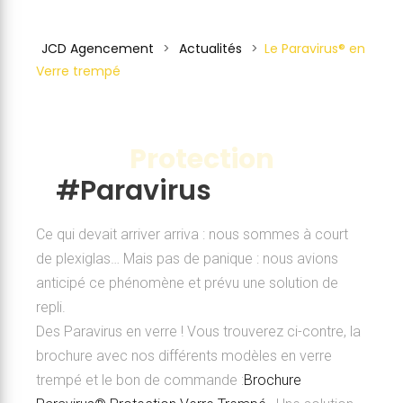
JCD Agencement
>
Actualités
>
Le Paravirus® en
Verre trempé
Protection
#Paravirus
Ce qui devait arriver arriva : nous sommes à court
de plexiglas… Mais pas de panique : nous avions
anticipé ce phénomène et prévu une solution de
repli.
Des Paravirus en verre ! Vous trouverez ci-contre, la
brochure avec nos différents modèles en verre
trempé et le bon de commande :
Brochure